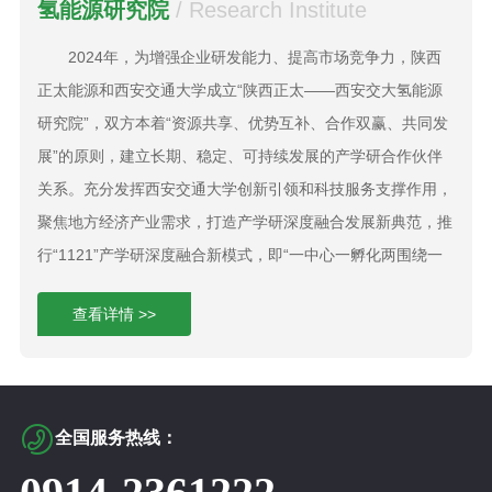
氢能源研究院
/ Research Institute
2024年，为增强企业研发能力、提高市场竞争力，陕西
正太能源和西安交通大学成立“陕西正太——西安交大氢能源
研究院”，双方本着“资源共享、优势互补、合作双赢、共同发
展”的原则，建立长期、稳定、可持续发展的产学研合作伙伴
关系。充分发挥西安交通大学创新引领和科技服务支撑作用，
聚焦地方经济产业需求，打造产学研深度融合发展新典范，推
行“1121”产学研深度融合新模式，即“一中心一孵化两围绕一
共享”，围绕国家储能技术产教融合创新平台方向布局，立足
查看详情 >>
氢能产业布局和发展方向，面向新能源领域重大需求、瞄准国
际前沿、加强自主创新、加速成果转化，在氢能相关材料与设
备开发等方面开展全方位合作，服务国家重大战略及经济社会
发展。

全国服务热线：