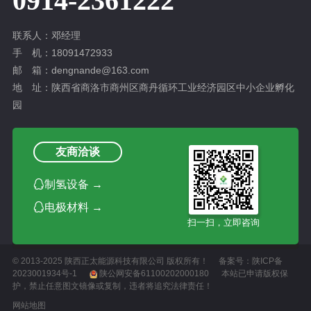
0914-2361222
联系人：邓经理
手 机：18091472933
邮 箱：dengnande@163.com
地 址：陕西省商洛市商州区商丹循环工业经济园区中小企业孵化
园
友商洽谈

制氢设备 →

电极材料 →
扫一扫，立即咨询
© 2013-2025
陕西正太能源科技有限公司
版权所有！
备案号：
陕ICP备
2023001934号-1
陕公网安备61100202000180
本站已申请版权保
护，禁止任意图文镜像或复制，违者将追究法律责任！
网站地图